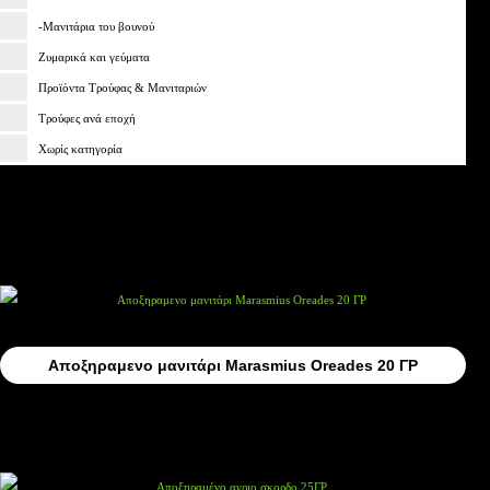
-Μανιτάρια του βουνού
Ζυμαρικά και γεύματα
Προϊόντα Τρούφας & Μανιταριών
Τρούφες ανά εποχή
Χωρίς κατηγορία
Καθαρισμός
Αποξηραμενο μανιτάρι Marasmius Oreades 20 ΓΡ