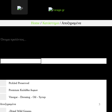
Home
/
Κατάστημα
/
Αποξηραμένα
Αναζήτηση
Τιμή
Κατηγορία
Pickled Preserved
Premium Καλάθια δωρων
Vinegar - Dressing - Oil - Syrup
Αποξηραμένα
-Dried Wild Greens