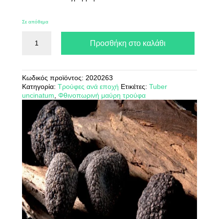
Σε απόθεμα
Μαυρη
Προσθήκη στο καλάθι
φθινοπωρινη
τρουφα
Tuber
uncinatum
Κωδικός προϊόντος:
2020263
ποσότητα
Κατηγορία:
Τρούφες ανά εποχή
Ετικέτες:
Tuber
uncinatum
,
Φθινοπωρινή μαύρη τρούφα