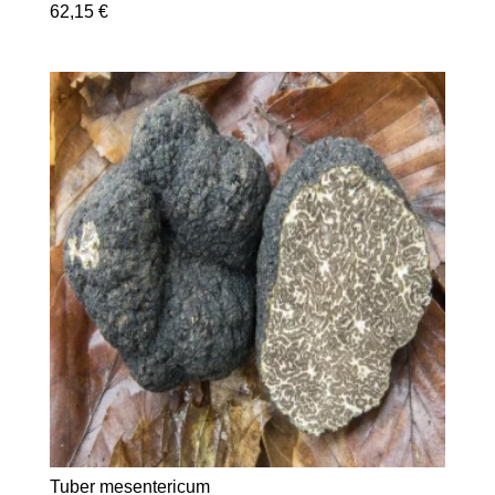
62,15
€
Tuber mesentericum