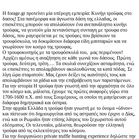
Η forage.gr προτείνει μία υπέροχη εμπειρία: Κυνήγι τρούφας στο
δασος! Στα πανέμορφα και άγνωστα δάση της ελλαδας, οι
επισκέπτες μπορούν να απολαύσουν ένα ανεπανάληπτο κυνήγι
τρούφας, να γευτούν μία πεντανόστιμη συνταγη με τρουφα στο
δάσος, που μαγειρεύεται με τις τρούφες που βρίσκουν τα
τρουφόσκυλα, να δοκιμάσουν διάφορα είδη μανιταριών και να
γνωρίσουν τον κοσμο της τρουφας.
Ο τρουφοκυνηγός με τα τρουφόσκυλά του, μας περιμένουν!
Αρχίζει αμέσως η αναζήτηση σε κάθε γωνιά του δάσους. Πρώτη
τρούφα, δεύτερη, τρίτη…. Τα σκυλιά συνεχίζουν ασταμάτητα, ενώ
οι επισκέπτες το απολαμβάνουν ακολουθώντας τα κατά πόδας. Σε
λίγη ώρα σταματούν. Μας έχουν δείξει τις ικανότητές τους και
απολαμβάνουν τα χάδια και την επιβράβευση των παριστάμενων.
Για την ιστορία Η τρούφα ήταν γνωστή από την αρχαιότητα σε όλο
τον κόσμο και, μάλιστα, έχουμε τις πρώτες αναφορές γύρω στα
1700-1600 π.Χ. από τους Σουμέριους, οι οποίοι τη μαγείρευαν με
διάφορα δημητριακά και όσπρια.
Στην αρχαία Ελλάδα η τρούφα ήταν γνωστή με το όνομα «ύδνον»
και πίστευαν ότι δημιουργείται από τις αστραπές που έριχνε ο Δίας,
ενώ και οι Ρωμαίοι ήταν επίσης λάτρεις του ξεχωριστού αυτού
εδέσματος. Οι τελευταίοι, μάλιστα, θεωρούσαν την ελληνική
τρούφα από τις εκλεκτότερες του κόσμου.
Για την διοργανώσει private truffle hunting experience δηλώστε την