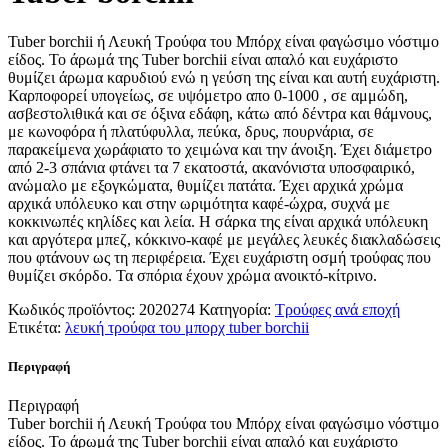
Tuber borchii ή Λευκή Τρούφα του Μπόρχ είναι φαγώσιμο νόστιμο
είδος. Το άρωμά της Tuber borchii είναι απαλό και ευχάριστο
θυμίζει άρωμα καρυδιού ενώ η γεύση της είναι και αυτή ευχάριστη.
Καρποφορεί υπογείως, σε υψόμετρο απο 0-1000 , σε αμμώδη,
ασβεστολιθικά και σε όξινα εδάφη, κάτω από δέντρα και θάμνους,
με κωνοφόρα ή πλατύφυλλα, πεύκα, δρυς, πουρνάρια, σε
παρακείμενα χωράφιατο το χειμώνα και την άνοιξη. Έχει διάμετρο
από 2-3 σπάνια φτάνει τα 7 εκατοστά, ακανόνιστα υποσφαιρικό,
ανώμαλο με εξογκώματα, θυμίζει πατάτα. Έχει αρχικά χρώμα
αρχικά υπόλευκο και στην ωριμότητα καφέ-ώχρα, συχνά με
κοκκινωπές κηλίδες και λεία. Η σάρκα της είναι αρχικά υπόλευκη
και αργότερα μπεζ, κόκκινο-καφέ με μεγάλες λευκές διακλαδώσεις
που φτάνουν ως τη περιφέρεια. Έχει ευχάριστη οσμή τρούφας που
θυμίζει σκόρδο. Τα σπόρια έχουν χρώμα ανοικτό-κίτρινο.
Κωδικός προϊόντος:
2020274
Κατηγορία:
Τρούφες ανά εποχή
Ετικέτα:
λευκή τρούφα του μπορχ tuber borchii
Περιγραφή
Περιγραφή
Tuber borchii ή Λευκή Τρούφα του Μπόρχ είναι φαγώσιμο νόστιμο
είδος. Το άρωμά της Tuber borchii είναι απαλό και ευχάριστο