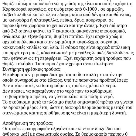
θυμίζει άρωμα καρυδιού ενώ η γεύση της είναι και αυτή ευχάριστη.
Καρποφορεί υπογείως, σε υψόμετρο από 0-1000 , σε αμμώδη,
ασβεστολιθικά και σε όξινα εδάφη, κάτω από δέντρα και θάμνους,
με κωνοφόρα ή πλατύφυλλα, πεύκα, δρυς, πουρνάρια, σε
παρακείμενα χωράφια το χειμώνα και την άνοιξη. Έχει διάμετρο
από 2-3 σπάνια φτάνει τα 7 εκατοστά, ακανόνιστα υποσφαιρικό,
ανώμαλο με εξογκώματα, θυμίζει πατάτα. Έχει αρχικά χρώμα
αρχικά υπόλευκο και στην ωριμότητα καφέ-ώχρα, συχνά με
κοκκινωπές κηλίδες και λεία. Η σάρκα της είναι αρχικά υπόλευκη
και αργότερα μπεζ, κόκκινο-καφέ με μεγάλες λευκές διακλαδώσεις
που φτάνουν ως τη περιφέρεια. Έχει ευχάριστη οσμή τρούφας που
θυμίζει σκόρδο. Τα σπόρια έχουν χρώμα ανοικτό-κίτρινο.
Συντήρηση φρέσκιας τρούφας
Η καθαρισμένη τρούφα διατηρείται το ίδιο καλά με αυτήν την
οποία συντηρούμε στο έδαφος, υπό τις παρακάτω προϋποθέσεις:
Δεν πρέπει ποτέ, να διατηρούμε τις τρούφες μέσα σε νερό.
Δεν πρέπει, να παραμένουν στο νερό πριν το καθάρισμα.
Το βούρτσισμα πρέπει, να γίνεται κάτω από πόσιμο νερό.
Το σκούπισμα μετά το πλύσιμο (πολύ σημαντικό) πρέπει να γίνεται
σε δροσερό μέρος έτσι, ώστε η διαφορά θερμοκρασίας μεταξύ του
στεγνώματος και της αποθήκευσης να είναι η μικρότερη δυνατή.
Αποθήκευση της τρούφας
Οι τρούφες απορροφούν οξυγόνο και εκπνέουν διοξείδιο του
άνθρακα μαζί με αρωματικές ουσίες. Σε θερμοκρασία περίπου 0