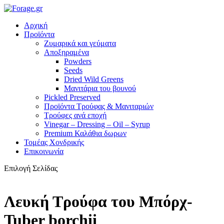
Αρχική
Προϊόντα
Ζυμαρικά και γεύματα
Αποξηραμένα
Powders
Seeds
Dried Wild Greens
Μανιτάρια του βουνού
Pickled Preserved
Προϊόντα Τρούφας & Μανιταριών
Τρούφες ανά εποχή
Vinegar – Dressing – Oil – Syrup
Premium Καλάθια δωρων
Τομέας Χονδρικής
Επικοινωνία
Επιλογή Σελίδας
Λευκή Τρούφα του Μπόρχ-
Tuber borchii