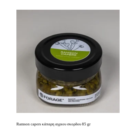
Ramson capers κάπαρη αγριου σκορδου 85 gr