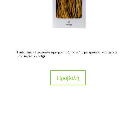
Trufollini (Ταλιολίνι αργής αποξήρανσης με τρούφα και άγρια
μανιτάρια ) 250gr
Προβολή