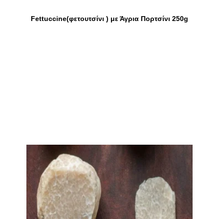
Fettuccine(φετουτσίνι ) με Άγρια Πορτσίνι 250g