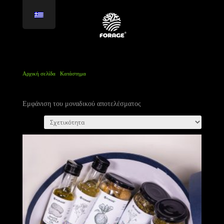
Αρχική σελίδα
/
Κατάστημα
/
Προϊόντα με ετικέτα “Truffle Pasta Night”
Truffle Pasta Night
Εμφάνιση του μοναδικού αποτελέσματος