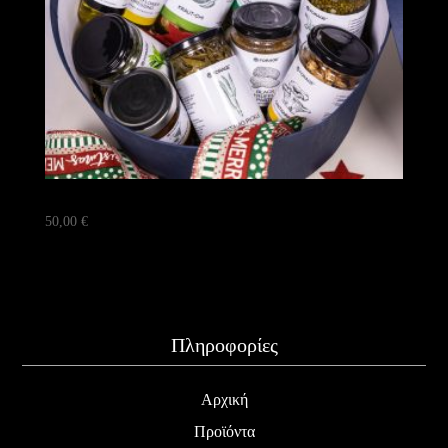
🧺🍄⛰️ καλάθι 50€ — Truffle Pasta Night
50,00
€
Πληροφορίες
Αρχική
Προϊόντα