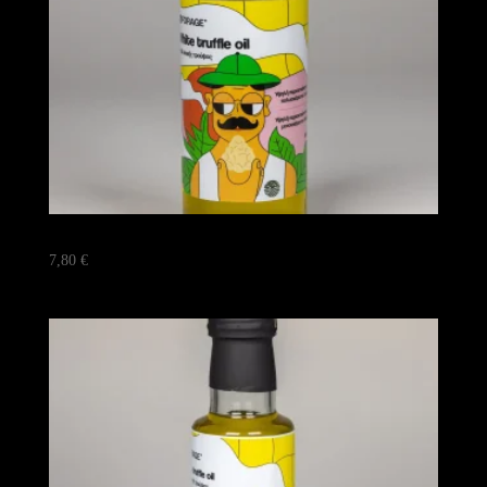
Λαδι λευκης τρουφας 100ML
7,80
€