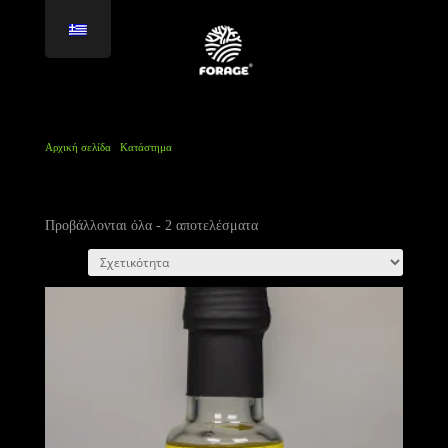
Αρχική σελίδα
/
Κατάστημα
/
Προϊόντα με ετικέτα “oil truffle bianco white
truffle oil”
oil truffle bianco white truffle oil
Προβάλλονται όλα - 2 αποτελέσματα