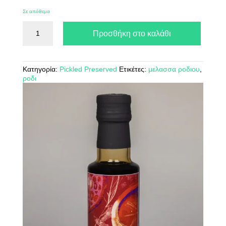
Σε απόθεμα
Μελάσα
Προσθήκη στο καλάθι
Ροδιού
330
gr
ποσότητα
Κατηγορία:
Pickled Preserved
Ετικέτες:
μελασσα ροδιου
,
ροδι