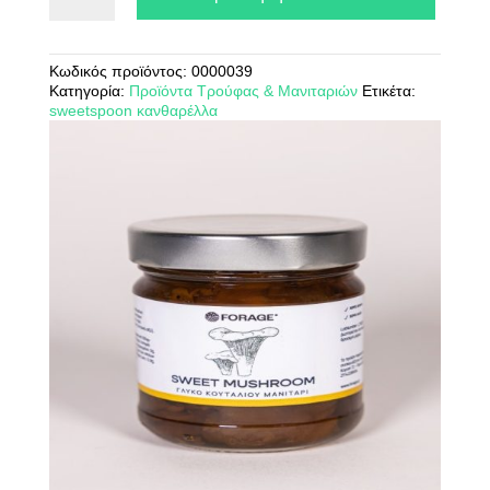
κουταλιού
μανιτάρι
250gr
Κωδικός προϊόντος:
0000039
ποσότητα
Κατηγορία:
Προϊόντα Τρούφας & Μανιταριών
Ετικέτα:
sweetspoon κανθαρέλλα