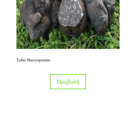
Tuber Μacrosporum
Προβολή