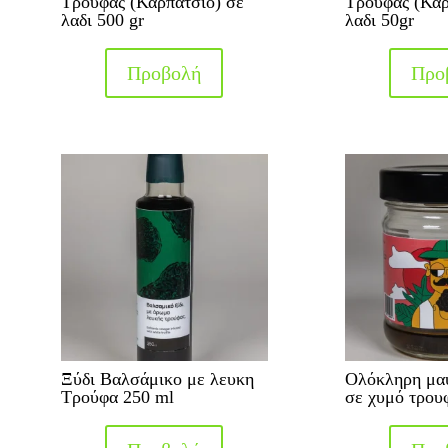
Τρούφας (Καρπάτσιο) σε
Τρούφας (Καρ
λαδι 500 gr
λαδι 50gr
Προβολή
Προ
Ξύδι Βαλσάμικο με λευκη
Ολόκληρη μα
Τρούφα 250 ml
σε χυμό τρου