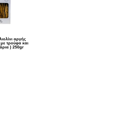
αλιολίνι αργής
με τρούφα και
άρια ) 250gr