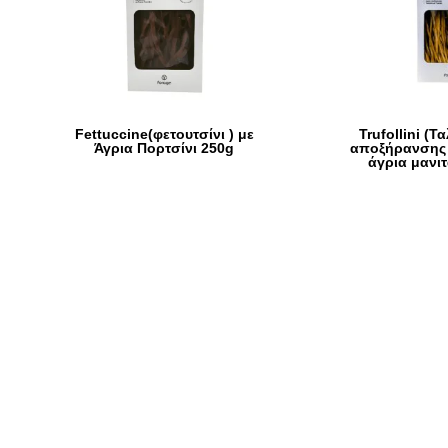
Fettuccine(φετουτσίνι ) με
Trufollini (Τ
Άγρια Πορτσίνι 250g
αποξήρανσης 
άγρια μανιτ